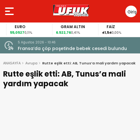
Giriş
Yap
EURO
GRAM ALTIN
FAİZ
55,0527
6.522,76
41,54
0,11%
0,41%
0,00%
5 Ağustos 2026 - 10:46
a
Fransa’da çöp poşetinde bebek cesedi bulundu
ANASAYFA
Avrupa
Rutte eşlik etti: AB, Tunus’a mali yardım yapacak
Rutte eşlik etti: AB, Tunus’a mali
yardım yapacak