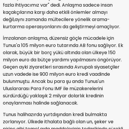
fazla ihtiyacımız var" dedi. Anlaşma sadece insan
kaçakçılarına karşı daha etkili önlemler almayı
değil,aynı zamanda mültecilere yönelik arama-
kurtarma operasyonlarını da geliştirmeyi amaçlıyor.
İmzalanan anlaşma, düzensiz göçle mücadele için
Tunus'a 105 milyon euro tutarında AB fonu sağlıyor. Ek
olarak, büyük bir borç yükü altında olan ülkeye 150
milyon euro da bütçe yardımı yapılmasını öngörüyor.
Geçen ayki ziyaretleri sırasında Avrupalı siyasetçiler
uzun vadede ise 900 milyon euro kredi vaadinde
bulunmuştu. Ancak bu para şu anda Tunus'un
Uluslararası Para Fonu IMF ile müzakerelerini
sürdürdüğü yaklaşık 2 milyar dolarlık kredinin
onaylanması halinde sağlanacak.
Tunus halihazırda yurtdışından kredi bulmakta
zorlanıyor. Ülkede ithalata bağlı olan un, şeker ve
pirinç gibi temel gıda maddelerinin tedarikinde sürekli