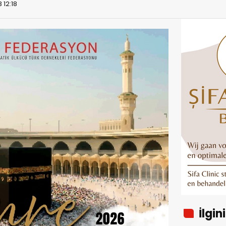
 12:18
İlgin