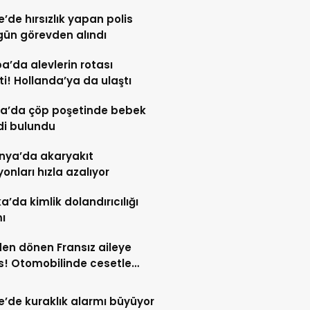
re’de hırsızlık yapan polis
gün görevden alındı
a’da alevlerin rotası
ti! Hollanda’ya da ulaştı
a’da çöp poşetinde bebek
di bulundu
nya’da akaryakıt
yonları hızla azalıyor
ka’da kimlik dolandırıcılığı
ı
den dönen Fransız aileye
! Otomobilinde cesetle
aştı
re’de kuraklık alarmı büyüyor