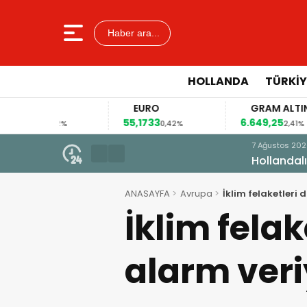
Haber ara...
HOLLANDA
TÜRKIY
R
EURO
GRAM ALTIN
55,1733
6.649,25
0,12%
0,42%
2,41%
7 Ağustos 2026 - 10:41
Hollandalı çiftçiler yeniden so
ANASAYFA
Avrupa
İklim felaketleri
İklim fela
alarm veri