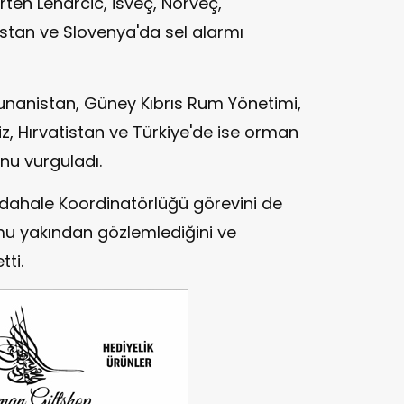
en Lenarcic, İsveç, Norveç,
istan ve Slovenya'da sel alarmı
Yunanistan, Güney Kıbrıs Rum Yönetimi,
iz, Hırvatistan ve Türkiye'de ise orman
nu vurguladı.
ahale Koordinatörlüğü görevini de
mu yakından gözlemlediğini ve
ti.