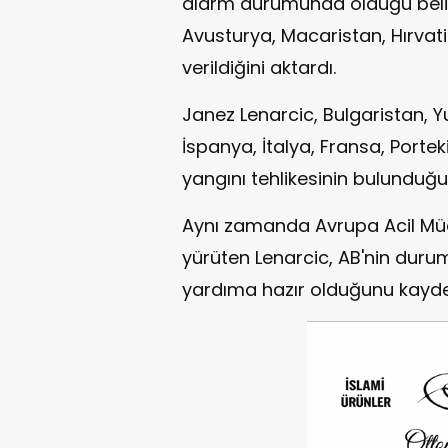
alarm durumunda olduğu belirt
Avusturya, Macaristan, Hırvat
verildiğini aktardı.
Janez Lenarcic, Bulgaristan, 
İspanya, İtalya, Fransa, Portek
yangını tehlikesinin bulunduğu
Aynı zamanda Avrupa Acil Müd
yürüten Lenarcic, AB'nin duru
yardıma hazır olduğunu kaydet