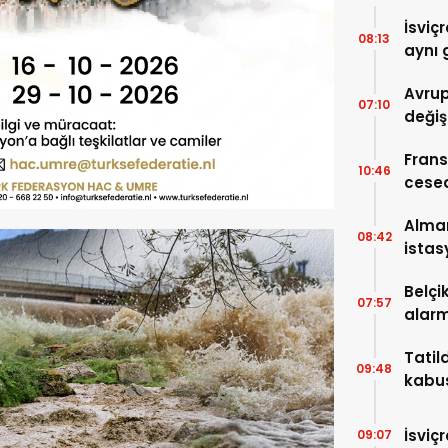
İsviç
08:13
aynı 
Avrup
07:10
değiş
Frans
10:46
cese
Alma
08:42
istas
Belçi
07:57
alarm
Tatil
09:48
kabus
karşıl
İsviç
09:07