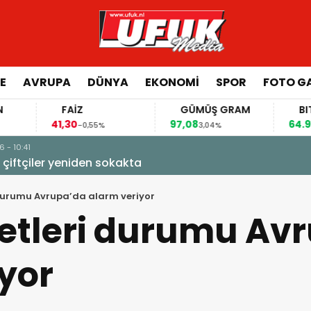
E
AVRUPA
DÜNYA
EKONOMI
SPOR
FOTO GA
FAİZ
GÜMÜŞ GRAM
BITCOIN
41,30
97,08
64.914,00
-0,55%
3,04%
0,81%
kakta
 durumu Avrupa’da alarm veriyor
ketleri durumu Av
yor