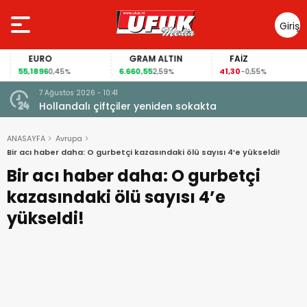
Giriş
Yap
EURO
GRAM ALTIN
FAİZ
55,1896
6.660,55
41,30
0,45%
2,59%
-0,55%
7 Ağustos 2026 - 10:41
çi şoke
Hollandalı çiftçiler yeniden sokakta
ANASAYFA
Avrupa
Bir acı haber daha: O gurbetçi kazasındaki ölü sayısı 4’e yükseldi!
Bir acı haber daha: O gurbetçi
kazasındaki ölü sayısı 4’e
yükseldi!