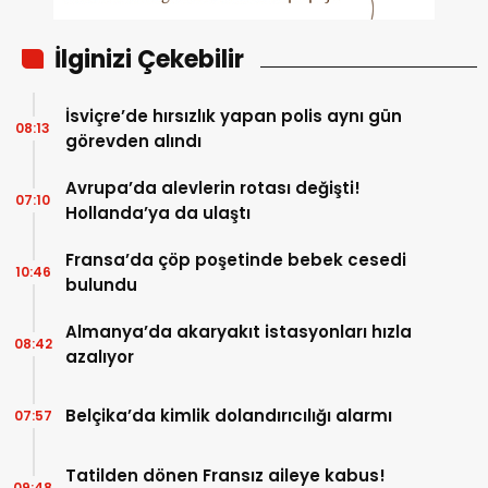
İlginizi Çekebilir
İsviçre’de hırsızlık yapan polis aynı gün
08:13
görevden alındı
Avrupa’da alevlerin rotası değişti!
07:10
Hollanda’ya da ulaştı
Fransa’da çöp poşetinde bebek cesedi
10:46
bulundu
Almanya’da akaryakıt istasyonları hızla
08:42
azalıyor
Belçika’da kimlik dolandırıcılığı alarmı
07:57
Tatilden dönen Fransız aileye kabus!
09:48