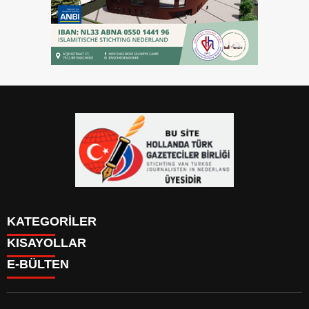
KATEGORİLER
KISAYOLLAR
YAZARLAR
E-BÜLTEN
PUAN DURUMU
KAYIT OL
PİYASALAR
GİRİŞ YAP
NAMAZ VAKİTLERİ
ÜYE PANELİ