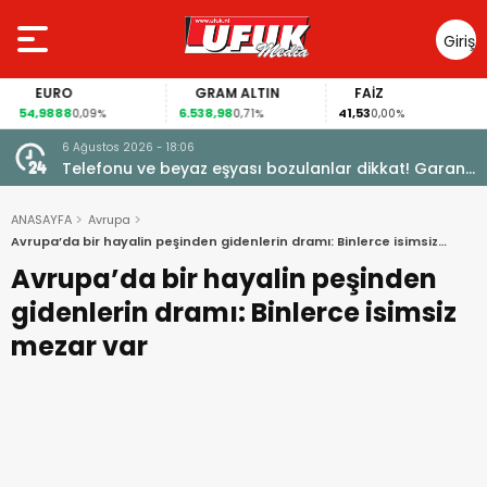
Giriş
Yap
EURO
GRAM ALTIN
FAİZ
54,9888
6.538,98
41,53
0,09%
0,71%
0,00%
6 Ağustos 2026 - 18:06
a da
Telefonu ve beyaz eşyası bozulanlar dikkat! Garanti
sonrası tamir hakkı başladı
ANASAYFA
Avrupa
Avrupa’da bir hayalin peşinden gidenlerin dramı: Binlerce isimsiz
mezar var
Avrupa’da bir hayalin peşinden
gidenlerin dramı: Binlerce isimsiz
mezar var