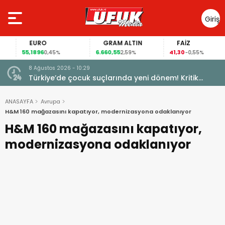
Giriş
Yap
EURO
GRAM ALTIN
FAİZ
55,1896
6.660,55
41,30
0,45%
2,59%
-0,55%
8 Ağustos 2026 - 10:29
Türkiye’de çocuk suçlarında yeni dönem! Kritik
maddeler kabul edildi
ANASAYFA
Avrupa
H&M 160 mağazasını kapatıyor, modernizasyona odaklanıyor
H&M 160 mağazasını kapatıyor,
modernizasyona odaklanıyor