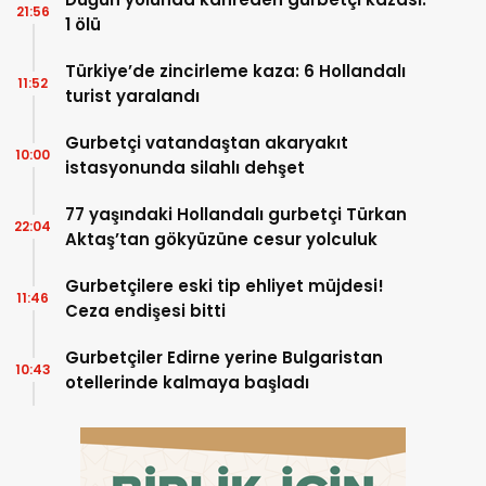
21:56
1 ölü
Türkiye’de zincirleme kaza: 6 Hollandalı
11:52
turist yaralandı
Gurbetçi vatandaştan akaryakıt
10:00
istasyonunda silahlı dehşet
77 yaşındaki Hollandalı gurbetçi Türkan
22:04
Aktaş’tan gökyüzüne cesur yolculuk
Gurbetçilere eski tip ehliyet müjdesi!
11:46
Ceza endişesi bitti
Gurbetçiler Edirne yerine Bulgaristan
10:43
otellerinde kalmaya başladı