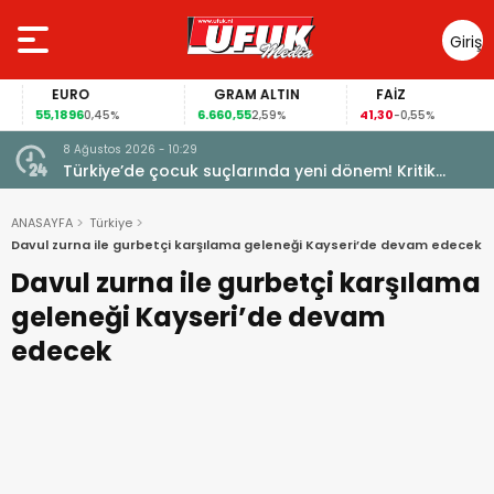
Giriş
Yap
EURO
GRAM ALTIN
FAİZ
55,1896
6.660,55
41,30
0,45%
2,59%
-0,55%
8 Ağustos 2026 - 10:29
Türkiye’de çocuk suçlarında yeni dönem! Kritik
maddeler kabul edildi
ANASAYFA
Türkiye
Davul zurna ile gurbetçi karşılama geleneği Kayseri’de devam edecek
Davul zurna ile gurbetçi karşılama
geleneği Kayseri’de devam
edecek