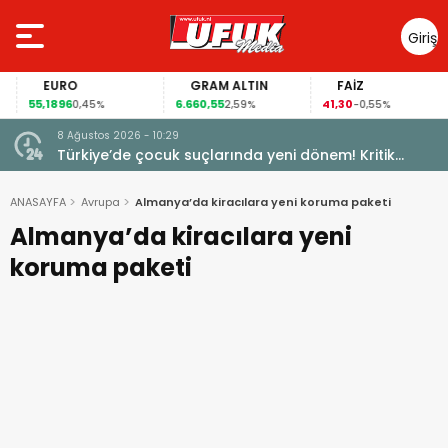
Giriş
Yap
EURO
GRAM ALTIN
FAİZ
55,1896
6.660,55
41,30
0,45%
2,59%
-0,55%
8 Ağustos 2026 - 10:29
Türkiye’de çocuk suçlarında yeni dönem! Kritik
maddeler kabul edildi
ANASAYFA
Avrupa
Almanya’da kiracılara yeni koruma paketi
Almanya’da kiracılara yeni
koruma paketi