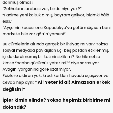
dönmüş olması.
“Zelihaların arabası var, bizde niye yok?”
“Fadime yeni koltuk almış, bayram geliyor, bizimki hâlâ
eski.”
“Ayşe’nin kocası onu Kapadokya’ya götürmüş, sen beni
markete bile zor götürüyorsun!”
Bu cümlelerin altında gerçek bir ihtiyaç mı var? Yoksa
sosyal medyada paylaşılan üç-beş pozdan etkilenmiş,
içi doldurulmamış bir tatminsizlik mi? Ne hikmetse
kimse “acaba gücümüz yeter mi?” diye sormuyor.
Ayağını yorganına göre uzatmıyor.
Faizlere aldıran yok, kredi kartları havada uçuşuyor ve
“Al! Yeter ki al! Almazsan erkek
cevap hep aynı:
değilsin!”
İpler kimin elinde? Yoksa hepimiz birbirine mi
dolandık?