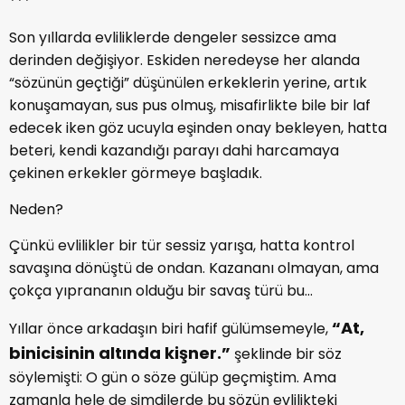
***
Son yıllarda evliliklerde dengeler sessizce ama
derinden değişiyor. Eskiden neredeyse her alanda
“sözünün geçtiği” düşünülen erkeklerin yerine, artık
konuşamayan, sus pus olmuş, misafirlikte bile bir laf
edecek iken göz ucuyla eşinden onay bekleyen, hatta
beteri, kendi kazandığı parayı dahi harcamaya
çekinen erkekler görmeye başladık.
Neden?
Çünkü evlilikler bir tür sessiz yarışa, hatta kontrol
savaşına dönüştü de ondan. Kazananı olmayan, ama
çokça yıprananın olduğu bir savaş türü bu…
“At,
Yıllar önce arkadaşın biri hafif gülümsemeyle,
binicisinin altında kişner.”
şeklinde bir söz
söylemişti: O gün o söze gülüp geçmiştim. Ama
zamanla hele de şimdilerde bu sözün evlilikteki