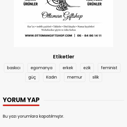
Etiketler
baskıcı
egomanya
erkek
ezik
feminist
güç
Kadın
memur
silik
YORUM YAP
Bu yazı yorumlara kapatılmıştır.