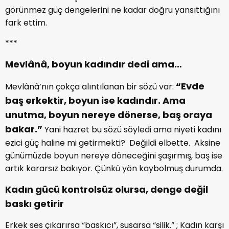
görünmez güç dengelerini ne kadar doğru yansıttığını
fark ettim.
***
Mevlânâ, boyun kadındır dedi ama…
“Evde
Mevlânâ’nın çokça alıntılanan bir sözü var:
baş erkektir, boyun ise kadındır. Ama
unutma, boyun nereye dönerse, baş oraya
bakar.”
Yani hazret bu sözü söyledi ama niyeti kadını
ezici güç haline mi getirmekti? Değildi elbette. Aksine
günümüzde boyun nereye döneceğini şaşırmış, baş ise
artık kararsız bakıyor. Çünkü yön kaybolmuş durumda.
Kadın gücü kontrolsüz olursa, denge değil
baskı getirir
Erkek ses çıkarırsa “baskıcı”, susarsa “silik.” ; Kadın karşı