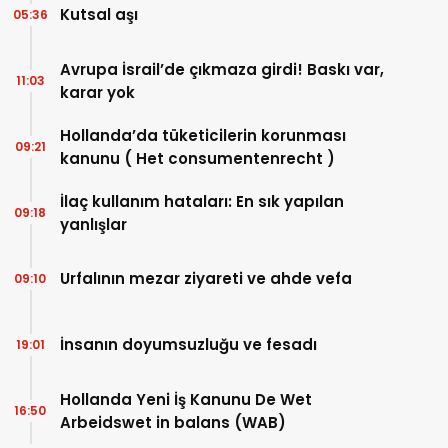
Kutsal aşı
05:36
Avrupa İsrail’de çıkmaza girdi! Baskı var,
11:03
karar yok
Hollanda’da tüketicilerin korunması
09:21
kanunu ( Het consumentenrecht )
İlaç kullanım hataları: En sık yapılan
09:18
yanlışlar
Urfalının mezar ziyareti ve ahde vefa
09:10
İnsanın doyumsuzluğu ve fesadı
19:01
Hollanda Yeni İş Kanunu De Wet
16:50
Arbeidswet in balans (WAB)