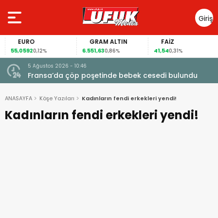
Giriş
Yap
EURO
GRAM ALTIN
FAİZ
55,0592
6.551,63
41,54
0,12%
0,86%
0,31%
5 Ağustos 2026 - 10:46
a
Fransa’da çöp poşetinde bebek cesedi bulundu
ANASAYFA
Köşe Yazıları
Kadınların fendi erkekleri yendi!
Kadınların fendi erkekleri yendi!