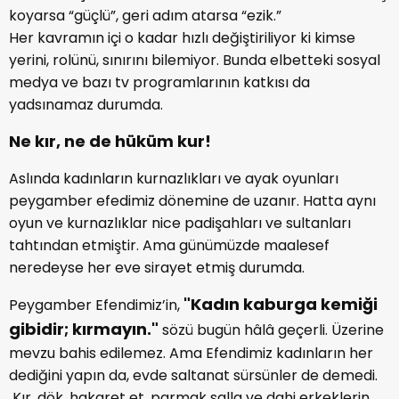
koyarsa “güçlü”, geri adım atarsa “ezik.”
Her kavramın içi o kadar hızlı değiştiriliyor ki kimse
yerini, rolünü, sınırını bilemiyor. Bunda elbetteki sosyal
medya ve bazı tv programlarının katkısı da
yadsınamaz durumda.
Ne kır, ne de hüküm kur!
Aslında kadınların kurnazlıkları ve ayak oyunları
peygamber efedimiz dönemine de uzanır. Hatta aynı
oyun ve kurnazlıklar nice padişahları ve sultanları
tahtından etmiştir. Ama günümüzde maalesef
neredeyse her eve sirayet etmiş durumda.
"Kadın kaburga kemiği
Peygamber Efendimiz’in,
gibidir; kırmayın."
sözü bugün hâlâ geçerli. Üzerine
mevzu bahis edilemez. Ama Efendimiz kadınların her
dediğini yapın da, evde saltanat sürsünler de demedi.
Kır, dök, hakaret et, parmak salla ve dahi erkeklerin