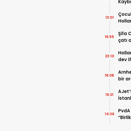
Kaybı
Osma
Çocuk
13:01
Holla
VİDEO
Şifa 
16:55
çatı a
TIKLA
Holla
23:10
dev i
FOTO
Arnhe
16:08
bir a
payla
AJet’
19:21
İstan
başla
PvdA 
14:36
“Birl
şehir 