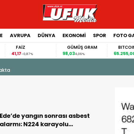
E
AVRUPA
DÜNYA
EKONOMI
SPOR
FOTO GA
FAİZ
GÜMÜŞ GRAM
BITCOIN
41,17
98,03
65.255,00
-0,87%
4,06%
1,34
kakta
Ede’de yangın sonrası asbest
alarmı: N224 karayolu
kapatıldı