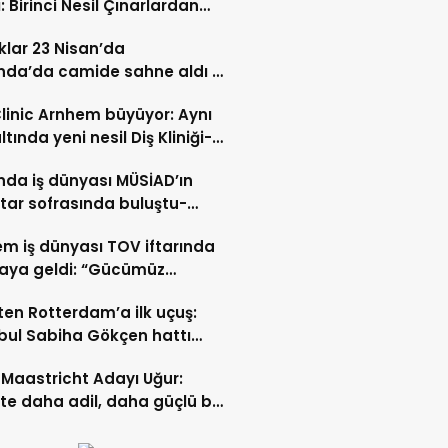
: Birinci Nesil Çınarlardan
n Bahadır Hakk’a uğurlandı
lar 23 Nisan’da
nda’da camide sahne aldı –
 İZLE-
Clinic Arnhem büyüyor: Aynı
ltında yeni nesil Diş Kliniği-
 İZLE
nda iş dünyası MÜSİAD’ın
ftar sofrasında buluştu-
 ve VİDEO HABER
m iş dünyası TOV iftarında
raya geldi: “Gücümüz
ştıkça artıyor”- TIKLA İZLE
ten Rotterdam’a ilk uçuş:
bul Sabiha Gökçen hattı
dı
Maastricht Adayı Uğur:
ikte daha adil, daha güçlü bir
kurabiliriz”