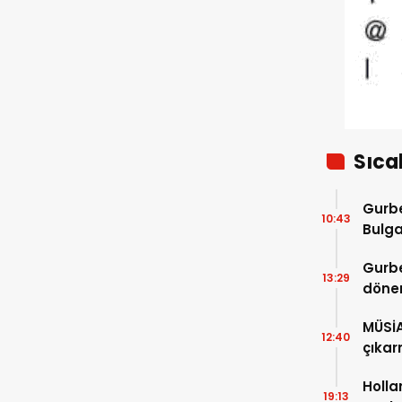
Sıca
Gurbe
10:43
Bulga
başla
Gurbe
13:29
dönem
sürec
MÜSİ
12:40
çıkar
Holla
19:13