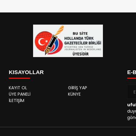
KISAYOLLAR
E-
KAYIT OL
GİRİŞ YAP
ÜYE PANELİ
KÜNYE
İLETİŞİM
ufu
duyu
gönd