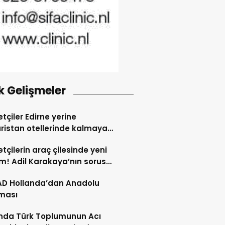
k Gelişmeler
tçiler Edirne yerine
ristan otellerinde kalmaya
dı
tçilerin araç çilesinde yeni
! Adil Karakaya’nın sorusu
i değiştirdi
AD Hollanda’dan Anadolu
ması
nda Türk Toplumunun Acı