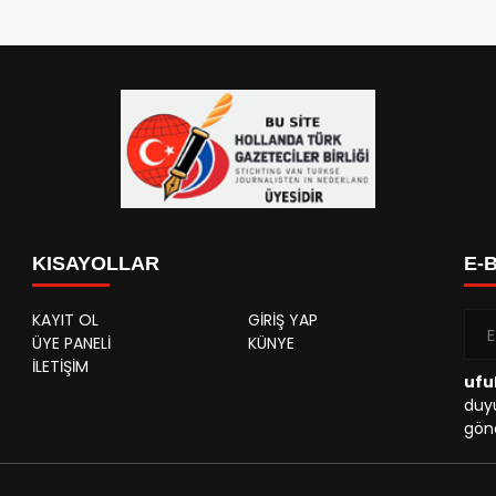
KISAYOLLAR
E-
KAYIT OL
GİRİŞ YAP
ÜYE PANELİ
KÜNYE
İLETİŞİM
ufu
duyu
gönd