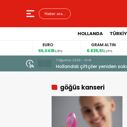
Haber ara...
HOLLANDA
TÜRKIY
EURO
GRAM ALTIN
55,0418
6.635,61
,14%
0,18%
2,20%
7 Ağustos 2026 - 10:41
Hollandalı çiftçiler yeniden so
göğüs kanseri