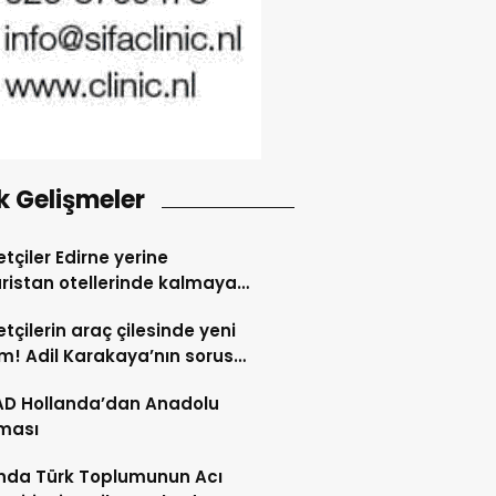
k Gelişmeler
tçiler Edirne yerine
ristan otellerinde kalmaya
dı
tçilerin araç çilesinde yeni
! Adil Karakaya’nın sorusu
i değiştirdi
AD Hollanda’dan Anadolu
ması
nda Türk Toplumunun Acı