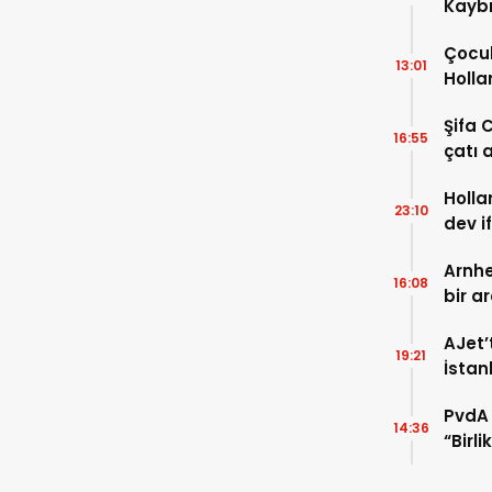
Kaybı
Osma
Çocuk
13:01
Holla
VİDEO
Şifa 
16:55
çatı a
TIKLA
Holla
23:10
dev i
FOTO
Arnhe
16:08
bir a
payla
AJet’
19:21
İstan
başla
PvdA 
14:36
“Birl
şehir 