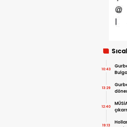
bekliyor
Sıca
Gurbe
10:43
Bulga
başla
Gurbe
13:29
dönem
sürec
MÜSİ
12:40
çıkar
Holla
19:13