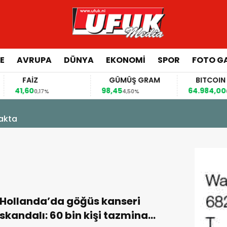
E
AVRUPA
DÜNYA
EKONOMI
SPOR
FOTO GA
FAİZ
GÜMÜŞ GRAM
BITCOIN
41,60
98,45
64.984,00
0,17%
4,50%
0,92
kakta
Hollanda’da göğüs kanseri
skandalı: 60 bin kişi tazminat