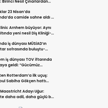
: Birinci Nesil Çınarlardan
n Bahadır Hakk’a uğurlandı
lar 23 Nisan’da
nda’da camide sahne aldı –
 İZLE-
Clinic Arnhem büyüyor: Aynı
ltında yeni nesil Diş Kliniği-
 İZLE
nda iş dünyası MÜSİAD’ın
ftar sofrasında buluştu-
 ve VİDEO HABER
m iş dünyası TOV iftarında
raya geldi: “Gücümüz
ştıkça artıyor”- TIKLA İZLE
ten Rotterdam’a ilk uçuş:
bul Sabiha Gökçen hattı
dı
Maastricht Adayı Uğur:
ikte daha adil, daha güçlü bir
kurabiliriz”