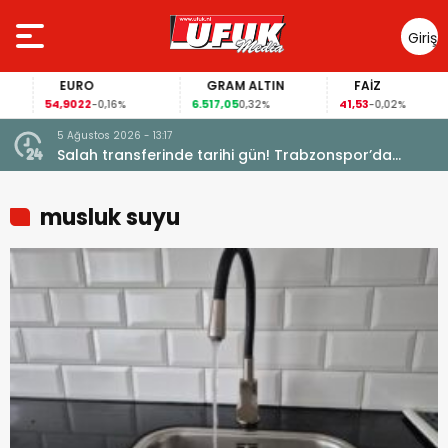
Giriş
Yap
EURO
GRAM ALTIN
FAİZ
54,9022
6.517,05
41,53
-0,16%
0,32%
-0,02%
5 Ağustos 2026 - 13:17
Garanti
Salah transferinde tarihi gün! Trabzonspor’da
büyük heyecan
musluk suyu