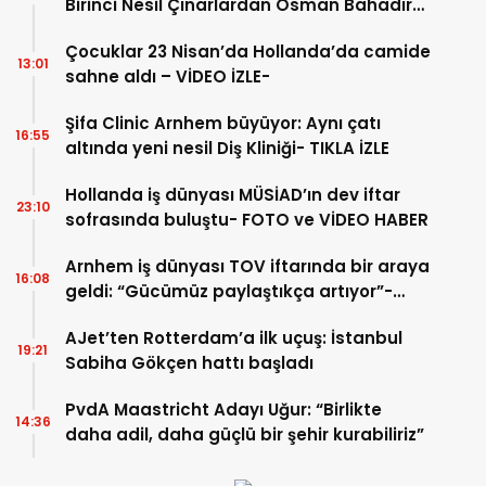
Birinci Nesil Çınarlardan Osman Bahadır
Hakk’a uğurlandı
Çocuklar 23 Nisan’da Hollanda’da camide
13:01
sahne aldı – VİDEO İZLE-
Şifa Clinic Arnhem büyüyor: Aynı çatı
16:55
altında yeni nesil Diş Kliniği- TIKLA İZLE
Hollanda iş dünyası MÜSİAD’ın dev iftar
23:10
sofrasında buluştu- FOTO ve VİDEO HABER
Arnhem iş dünyası TOV iftarında bir araya
16:08
geldi: “Gücümüz paylaştıkça artıyor”-
TIKLA İZLE
AJet’ten Rotterdam’a ilk uçuş: İstanbul
19:21
Sabiha Gökçen hattı başladı
PvdA Maastricht Adayı Uğur: “Birlikte
14:36
daha adil, daha güçlü bir şehir kurabiliriz”