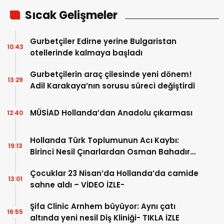
Sıcak Gelişmeler
Gurbetçiler Edirne yerine Bulgaristan
10:43
otellerinde kalmaya başladı
Gurbetçilerin araç çilesinde yeni dönem!
13:29
Adil Karakaya’nın sorusu süreci değiştirdi
MÜSİAD Hollanda’dan Anadolu çıkarması
12:40
Hollanda Türk Toplumunun Acı Kaybı:
19:13
Birinci Nesil Çınarlardan Osman Bahadır
Hakk’a uğurlandı
Çocuklar 23 Nisan’da Hollanda’da camide
13:01
sahne aldı – VİDEO İZLE-
Şifa Clinic Arnhem büyüyor: Aynı çatı
16:55
altında yeni nesil Diş Kliniği- TIKLA İZLE