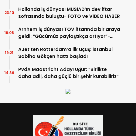
Hollanda iş dünyası MÜSİAD’ın dev iftar
23:10
sofrasında buluştu- FOTO ve VİDEO HABER
Arnhem iş dünyası TOV iftarında bir araya
16:08
geldi: “Gücümüz paylaştıkça artıyor”-
TIKLA İZLE
AJet’ten Rotterdam’a ilk uçuş: İstanbul
19:21
Sabiha Gökçen hattı başladı
PvdA Maastricht Adayı Uğur: “Birlikte
14:36
daha adil, daha güçlü bir şehir kurabiliriz”