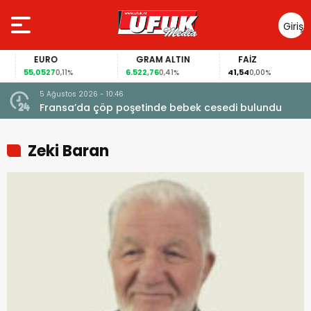
Giriş
Yap
EURO
GRAM ALTIN
FAİZ
55,0527
6.522,76
41,54
0,11%
0,41%
0,00%
5 Ağustos 2026 - 10:46
a
Fransa’da çöp poşetinde bebek cesedi bulundu
Zeki Baran