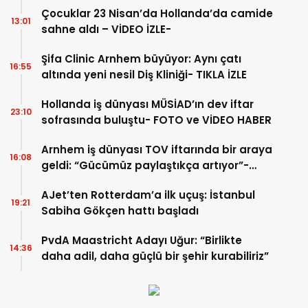
Çocuklar 23 Nisan’da Hollanda’da camide
13:01
sahne aldı – VİDEO İZLE-
Şifa Clinic Arnhem büyüyor: Aynı çatı
16:55
altında yeni nesil Diş Kliniği- TIKLA İZLE
Hollanda iş dünyası MÜSİAD’ın dev iftar
23:10
sofrasında buluştu- FOTO ve VİDEO HABER
Arnhem iş dünyası TOV iftarında bir araya
16:08
geldi: “Gücümüz paylaştıkça artıyor”-
TIKLA İZLE
AJet’ten Rotterdam’a ilk uçuş: İstanbul
19:21
Sabiha Gökçen hattı başladı
PvdA Maastricht Adayı Uğur: “Birlikte
14:36
daha adil, daha güçlü bir şehir kurabiliriz”