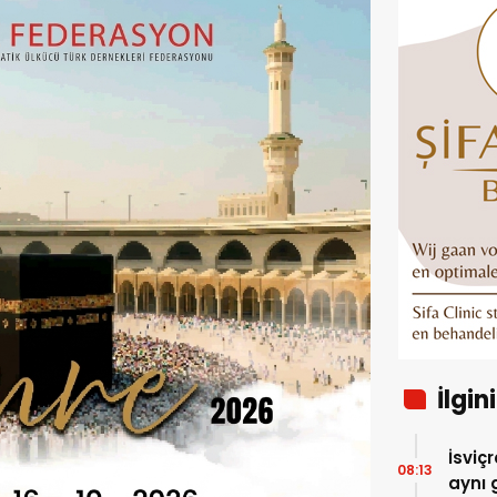
İlgin
İsviç
08:13
aynı 