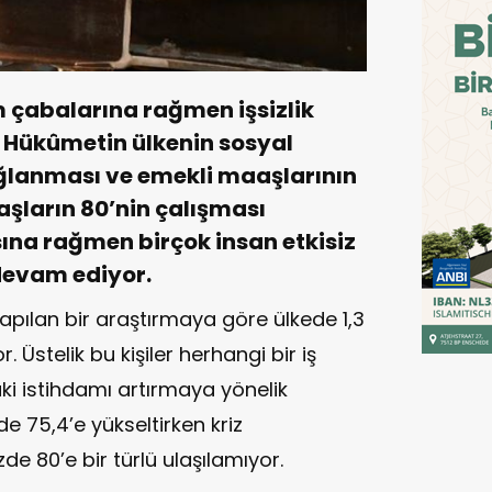
 çabalarına rağmen işsizlik
. Hükûmetin ülkenin sosyal
ağlanması ve emekli maaşlarının
şların 80’nin çalışması
sına rağmen birçok insan etkisiz
evam ediyor.
apılan bir araştırmaya göre ülkede 1,3
. Üstelik bu kişiler herhangi bir iş
aki istihdamı artırmaya yönelik
e 75,4’e yükseltirken kriz
de 80’e bir türlü ulaşılamıyor.