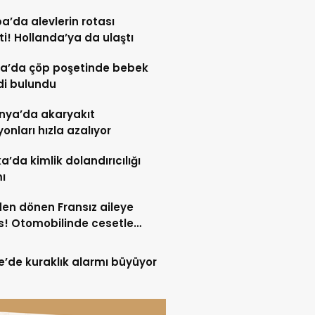
a’da alevlerin rotası
ti! Hollanda’ya da ulaştı
a’da çöp poşetinde bebek
di bulundu
nya’da akaryakıt
yonları hızla azalıyor
ka’da kimlik dolandırıcılığı
ı
den dönen Fransız aileye
! Otomobilinde cesetle
aştı
re’de kuraklık alarmı büyüyor