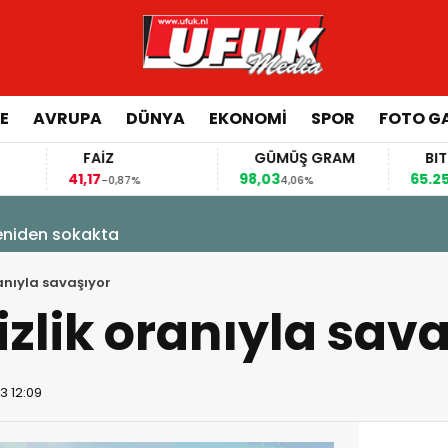
E
AVRUPA
DÜNYA
EKONOMI
SPOR
FOTO GA
FAİZ
GÜMÜŞ GRAM
BITCOIN
1,17
98,03
65.255,00
-0,87%
4,06%
1,34%
kakta
ranıyla savaşıyor
izlik oranıyla sav
3 12:09