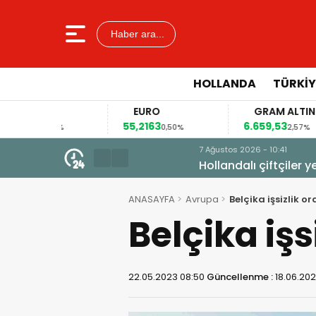
Haber ara...
HOLLANDA
TÜRKIY
EURO
GRAM ALTIN
55,2163
6.659,53
4
14%
0,50%
2,57%
7 Ağustos 2026 - 10:41
Hollandalı çiftçiler yeniden so
ANASAYFA
Avrupa
Belçika işsizlik o
Belçika işs
22.05.2023 08:50
Güncellenme :
18.06.202