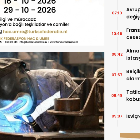
Avrup
07:10
değiş
Frans
10:46
cese
Alma
08:42
istas
Belçi
07:57
alarm
Tatil
09:48
kabus
karşıl
İsviç
09:07