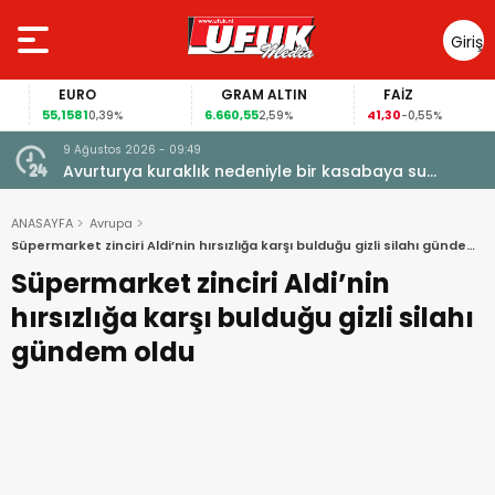
Giriş
Yap
EURO
GRAM ALTIN
FAİZ
55,1581
6.660,55
41,30
0,39%
2,59%
-0,55%
9 Ağustos 2026 - 09:49
Avurturya kuraklık nedeniyle bir kasabaya su
vermeyi durdurdu
ANASAYFA
Avrupa
Süpermarket zinciri Aldi’nin hırsızlığa karşı bulduğu gizli silahı gündem
oldu
Süpermarket zinciri Aldi’nin
hırsızlığa karşı bulduğu gizli silahı
gündem oldu