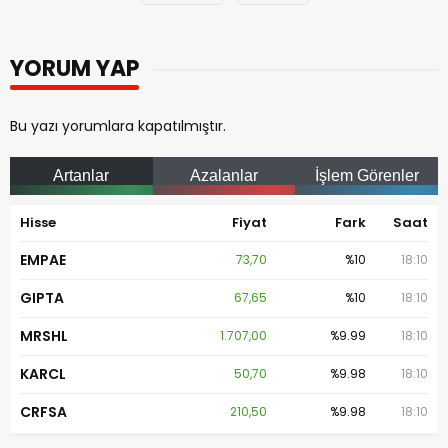
YORUM YAP
Bu yazı yorumlara kapatılmıştır.
Artanlar
Azalanlar
İşlem Görenler
Hisse
Fiyat
Fark
Saat
EMPAE
73,70
%10
18:10
GIPTA
67,65
%10
18:10
MRSHL
1.707,00
%9.99
18:10
KARCL
50,70
%9.98
18:10
CRFSA
210,50
%9.98
18:10