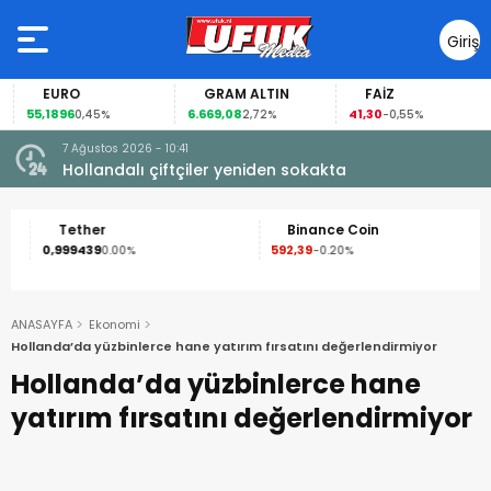
Giriş
Yap
EURO
GRAM ALTIN
FAİZ
55,1896
6.669,08
41,30
0,45%
2,72%
-0,55%
7 Ağustos 2026 - 10:41
çi şoke
Hollandalı çiftçiler yeniden sokakta
Tether
Binance Coin
0,999439
592,39
1
0.00%
-0.20%
ANASAYFA
Ekonomi
Hollanda’da yüzbinlerce hane yatırım fırsatını değerlendirmiyor
Hollanda’da yüzbinlerce hane
yatırım fırsatını değerlendirmiyor