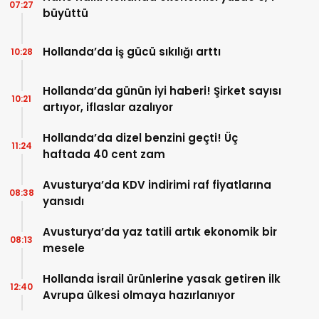
07:27
büyüttü
Hollanda’da iş gücü sıkılığı arttı
10:28
Hollanda’da günün iyi haberi! Şirket sayısı
10:21
artıyor, iflaslar azalıyor
Hollanda’da dizel benzini geçti! Üç
11:24
haftada 40 cent zam
Avusturya’da KDV indirimi raf fiyatlarına
08:38
yansıdı
Avusturya’da yaz tatili artık ekonomik bir
08:13
mesele
Hollanda İsrail ürünlerine yasak getiren ilk
12:40
Avrupa ülkesi olmaya hazırlanıyor