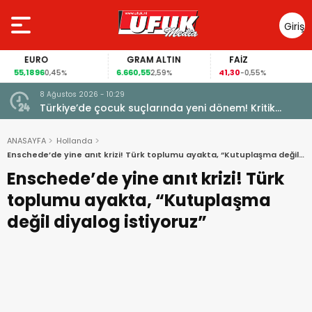
Giriş
Yap
EURO
GRAM ALTIN
FAİZ
55,1896
6.660,55
41,30
0,45%
2,59%
-0,55%
8 Ağustos 2026 - 10:29
Türkiye’de çocuk suçlarında yeni dönem! Kritik
maddeler kabul edildi
ANASAYFA
Hollanda
Enschede’de yine anıt krizi! Türk toplumu ayakta, “Kutuplaşma değil
diyalog istiyoruz”
Enschede’de yine anıt krizi! Türk
toplumu ayakta, “Kutuplaşma
değil diyalog istiyoruz”