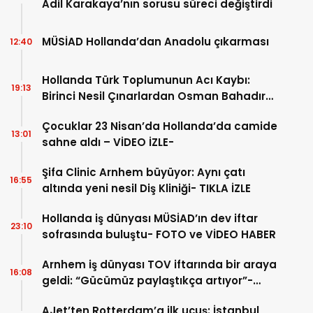
Adil Karakaya’nın sorusu süreci değiştirdi
MÜSİAD Hollanda’dan Anadolu çıkarması
12:40
Hollanda Türk Toplumunun Acı Kaybı:
19:13
Birinci Nesil Çınarlardan Osman Bahadır
Hakk’a uğurlandı
Çocuklar 23 Nisan’da Hollanda’da camide
13:01
sahne aldı – VİDEO İZLE-
Şifa Clinic Arnhem büyüyor: Aynı çatı
16:55
altında yeni nesil Diş Kliniği- TIKLA İZLE
Hollanda iş dünyası MÜSİAD’ın dev iftar
23:10
sofrasında buluştu- FOTO ve VİDEO HABER
Arnhem iş dünyası TOV iftarında bir araya
16:08
geldi: “Gücümüz paylaştıkça artıyor”-
TIKLA İZLE
AJet’ten Rotterdam’a ilk uçuş: İstanbul