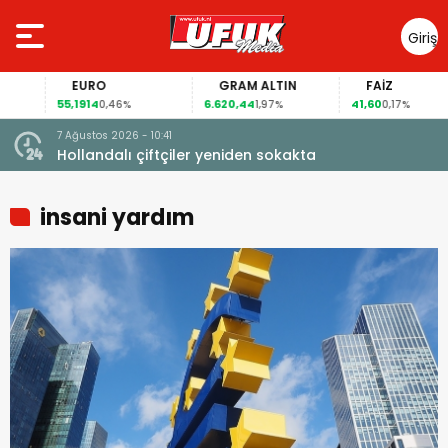
Giriş
Yap
EURO
GRAM ALTIN
FAİZ
55,1914
6.620,44
41,60
0,46%
1,97%
0,17%
7 Ağustos 2026 - 10:41
çi şoke
Hollandalı çiftçiler yeniden sokakta
insani yardım