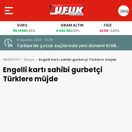
Giriş
Yap
EURO
GRAM ALTIN
FAİZ
55,1896
6.660,55
41,30
0,45%
2,59%
-0,55%
8 Ağustos 2026 - 10:29
Türkiye’de çocuk suçlarında yeni dönem! Kritik
maddeler kabul edildi
ANASAYFA
Dünya
Engelli kartı sahibi gurbetçi Türklere müjde
Engelli kartı sahibi gurbetçi
Türklere müjde