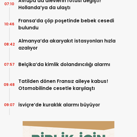
Avrupa’da alevlerin rotası değişti!
07:10
Hollanda’ya da ulaştı
Fransa’da çöp poşetinde bebek cesedi
10:46
bulundu
Almanya’da akaryakıt istasyonları hızla
08:42
azalıyor
Belçika’da kimlik dolandırıcılığı alarmı
07:57
Tatilden dönen Fransız aileye kabus!
09:48
Otomobilinde cesetle karşılaştı
İsviçre’de kuraklık alarmı büyüyor
09:07