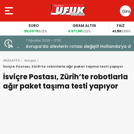
Giriş
Yap
EURO
GRAM ALTIN
FAİZ
55,0078
6.571,98
41,53
0,12%
1,22%
0,00%
7 Ağustos 2026 - 07:10
vden
Avrupa’da alevlerin rotası değişti! Hollanda’ya da
ulaştı
ANASAYFA
Avrupa
İsviçre Postası, Zürih’te robotlarla ağır paket taşıma testi yapıyor
İsviçre Postası, Zürih’te robotlarla
ağır paket taşıma testi yapıyor