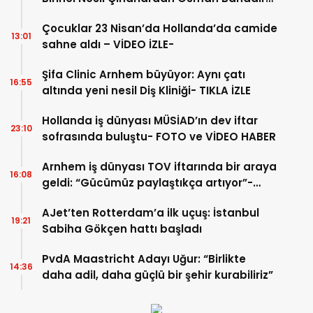
Hakk’a uğurlandı
Çocuklar 23 Nisan’da Hollanda’da camide
13:01
sahne aldı – VİDEO İZLE-
Şifa Clinic Arnhem büyüyor: Aynı çatı
16:55
altında yeni nesil Diş Kliniği- TIKLA İZLE
Hollanda iş dünyası MÜSİAD’ın dev iftar
23:10
sofrasında buluştu- FOTO ve VİDEO HABER
Arnhem iş dünyası TOV iftarında bir araya
16:08
geldi: “Gücümüz paylaştıkça artıyor”-
TIKLA İZLE
AJet’ten Rotterdam’a ilk uçuş: İstanbul
19:21
Sabiha Gökçen hattı başladı
PvdA Maastricht Adayı Uğur: “Birlikte
14:36
daha adil, daha güçlü bir şehir kurabiliriz”