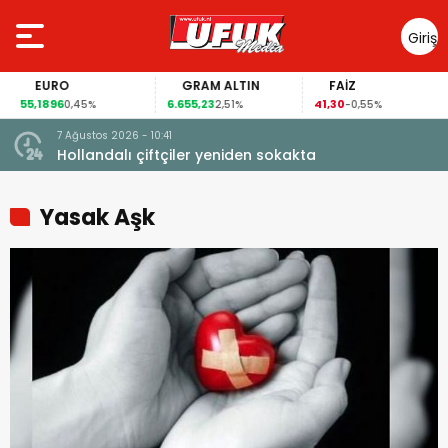
Giriş
Yap
EURO
GRAM ALTIN
FAİZ
55,1896
6.655,23
41,30
0,45%
2,51%
-0,55%
7 Ağustos 2026 - 10:41
çi şoke
Hollandalı çiftçiler yeniden sokakta
Yasak Aşk