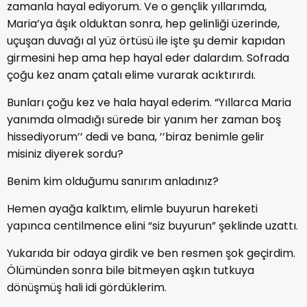
zamanla hayal ediyorum. Ve o gençlik yıllarımda,
Maria’ya âşık olduktan sonra, hep gelinliği üzerinde,
uçuşan duvağı al yüz örtüsü ile işte şu demir kapıdan
girmesini hep ama hep hayal eder dalardım. Sofrada
çoğu kez anam çatalı elime vurarak acıktırırdı.
Bunları çoğu kez ve hala hayal ederim. “Yıllarca Maria
yanımda olmadığı sürede bir yanım her zaman boş
hissediyorum’’ dedi ve bana, ’’biraz benimle gelir
misiniz diyerek sordu?
Benim kim olduğumu sanırım anladınız?
Hemen ayağa kalktım, elimle buyurun hareketi
yapınca centilmence elini “siz buyurun” şeklinde uzattı.
Yukarıda bir odaya girdik ve ben resmen şok geçirdim.
Ölümünden sonra bile bitmeyen aşkın tutkuya
dönüşmüş hali idi gördüklerim.