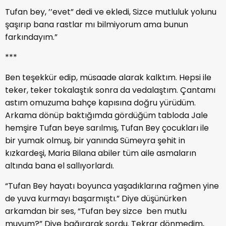
Tufan bey, ’’evet” dedi ve ekledi, Sizce mutluluk yolunu
şaşırıp bana rastlar mı bilmiyorum ama bunun
farkındayım.”
***
Ben teşekkür edip, müsaade alarak kalktım. Hepsi ile
teker, teker tokalaştık sonra da vedalaştım. Çantamı
astım omuzuma bahçe kapısına doğru yürüdüm.
Arkama dönüp baktığımda gördüğüm tabloda Jale
hemşire Tufan beye sarılmış, Tufan Bey çocukları ile
bir yumak olmuş, bir yanında Sümeyra şehit in
kızkardeşi, Maria Bilana abiler tüm aile asmaların
altında bana el sallıyorlardı.
“Tufan Bey hayatı boyunca yaşadıklarına rağmen yine
de yuva kurmayı başarmıştı.” Diye düşünürken
arkamdan bir ses, “Tufan bey sizce ben mutlu
muyum?” Diye bağırarak sordu. Tekrar dönmedim,