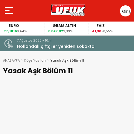
Giriş
Yap
EURO
GRAM ALTIN
FAİZ
55,1816
6.647,82
41,30
0,44%
2,39%
-0,55%
7 Ağustos 2026 - 10:41
çi şoke
Hollandalı çiftçiler yeniden sokakta
ANASAYFA
Köşe Yazıları
Yasak Aşk Bölüm 11
Yasak Aşk Bölüm 11