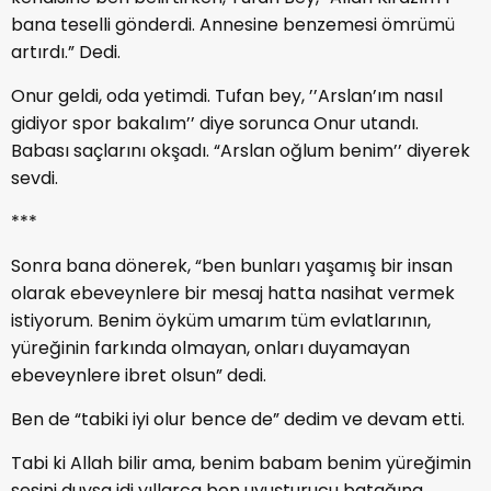
bana teselli gönderdi. Annesine benzemesi ömrümü
artırdı.” Dedi.
Onur geldi, oda yetimdi. Tufan bey, ’’Arslan’ım nasıl
gidiyor spor bakalım’’ diye sorunca Onur utandı.
Babası saçlarını okşadı. “Arslan oğlum benim’’ diyerek
sevdi.
***
Sonra bana dönerek, “ben bunları yaşamış bir insan
olarak ebeveynlere bir mesaj hatta nasihat vermek
istiyorum. Benim öyküm umarım tüm evlatlarının,
yüreğinin farkında olmayan, onları duyamayan
ebeveynlere ibret olsun” dedi.
Ben de “tabiki iyi olur bence de” dedim ve devam etti.
Tabi ki Allah bilir ama, benim babam benim yüreğimin
sesini duysa idi yıllarca ben uyuşturucu batağına