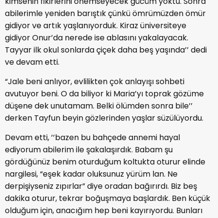
kimsenin fikirlerini önemseyecek gücüm yoktu. Sonra
abilerimle yeniden barıştık çünkü ömrümüzden ömür
gidiyor ve artık yaşlanıyorduk. Kiraz üniversiteye
gidiyor Onur’da nerede ise ablasını yakalayacak.
Tayyar ilk okul sonlarda çiçek daha beş yaşında’’ dedi
ve devam etti.
“Jale beni anlıyor, evlilikten çok anlayışı sohbeti
avutuyor beni. O da biliyor ki Maria’yı toprak gözüme
düşene dek unutamam. Belki ölümden sonra bile’’
derken Tayfun beyin gözlerinden yaşlar süzülüyordu.
Devam etti, ’’bazen bu bahçede annemi hayal
ediyorum abilerim ile şakalaşırdık. Babam şu
gördüğünüz benim oturduğum koltukta oturur elinde
nargilesi, “eşek kadar oluksunuz yürüm lan. Ne
derpişiyseniz zıpırlar” diye oradan bağırırdı. Biz beş
dakika oturur, tekrar boğuşmaya başlardık. Ben küçük
olduğum için, anacığım hep beni kayırıyordu. Bunları