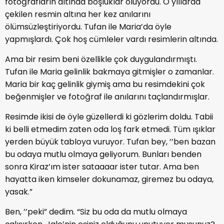
fotoğrafların altında boşluklar oluyordu. O yıllarda
çekilen resmin altına her kez anılarını
ölümsüzleştiriyordu. Tufan ile Maria’da öyle
yapmışlardı. Çok hoş cümleler vardı resimlerin altında.
Ama bir resim beni özellikle çok duygulandırmıştı.
Tufan ile Maria gelinlik bakmaya gitmişler o zamanlar.
Maria bir kaç gelinlik giymiş ama bu resimdekini çok
beğenmişler ve fotoğraf ile anılarını taçlandırmışlar.
Resimde ikisi de öyle güzellerdi ki gözlerim doldu. Tabii
ki belli etmedim zaten oda loş fark etmedi. Tüm ışıklar
yerden büyük tabloya vuruyor. Tufan bey, ’’ben bazan
bu odaya mutlu olmaya geliyorum. Bunları benden
sonra Kiraz’ım ister sataaaar ister tutar. Ama ben
hayatta iken kimseler dokunamaz, giremez bu odaya,
yasak.”
Ben, ’’peki” dedim. “Siz bu oda da mutlu olmaya