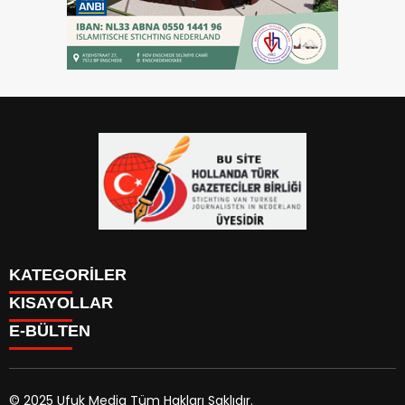
KATEGORİLER
KISAYOLLAR
YAZARLAR
E-BÜLTEN
PUAN DURUMU
KAYIT OL
PİYASALAR
GİRİŞ YAP
NAMAZ VAKİTLERİ
ÜYE PANELİ
HAVA DURUMU
© 2025 Ufuk Media Tüm Hakları Saklıdır.