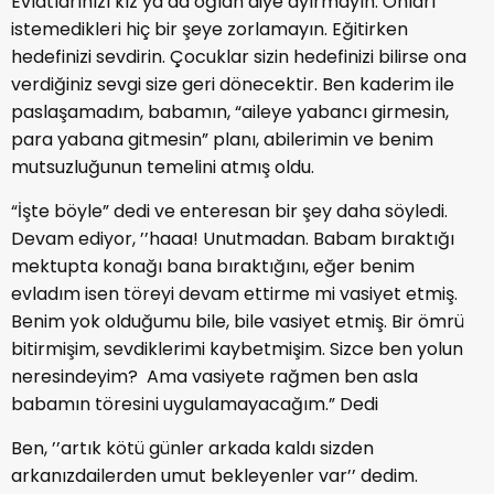
Evlatlarınızı kız ya da oğlan diye ayırmayın. Onları
istemedikleri hiç bir şeye zorlamayın. Eğitirken
hedefinizi sevdirin. Çocuklar sizin hedefinizi bilirse ona
verdiğiniz sevgi size geri dönecektir. Ben kaderim ile
paslaşamadım, babamın, “aileye yabancı girmesin,
para yabana gitmesin” planı, abilerimin ve benim
mutsuzluğunun temelini atmış oldu.
“İşte böyle” dedi ve enteresan bir şey daha söyledi.
Devam ediyor, ’’haaa! Unutmadan. Babam bıraktığı
mektupta konağı bana bıraktığını, eğer benim
evladım isen töreyi devam ettirme mi vasiyet etmiş.
Benim yok olduğumu bile, bile vasiyet etmiş. Bir ömrü
bitirmişim, sevdiklerimi kaybetmişim. Sizce ben yolun
neresindeyim? Ama vasiyete rağmen ben asla
babamın töresini uygulamayacağım.” Dedi
Ben, ’’artık kötü günler arkada kaldı sizden
arkanızdailerden umut bekleyenler var’’ dedim.