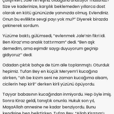
çalışırken, Jale’nin eşiniz olduğunu unutuyor musunuz?
Size ve kaderinize, karşılık beklemeden yıllarca dost
olarak en kötü gününüzde yanınızda olmuş. Evlendiniz.
Onun bu evlilikte sevgi payı yok mu?” Diyerek birazda
çekinerek sordum.
Yüzüme baktı, gülümsedi, ’’evlenmek Jale’nin fikri idi.
Ben Kiraz’ıma analık tattırmam” dedi. “Ben aşk
demedim, ama eşimdir saygı duyuyorum geçinip
gidiyoruz’’ dedi.
Odadan çıktık bahçe de tüm aile toplanmıştı. Oturduk
hepimiz. Tufan Bey en küçük Meryem’i kucağına
alırken, ’’ah be kızım seni ne zaman kucağıma alsam,
cicilerin hep kirli’’ derken kirli yüzünü öpüyordu.
Tayyar babasının kucağından inmiyordu. Hep öyle imiş.
Sonra Kiraz geldi, tanıştık onunla. Hukuk son yıl,
MaşaAllah annesine ne kadar benziyordu. Bunu
kendisine ben belirtirken, Tufan Bey, “Allah Kirazım’ı