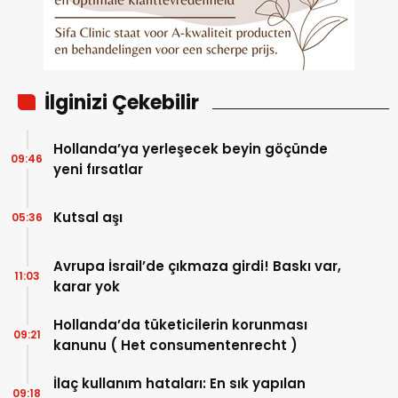
İlginizi Çekebilir
Hollanda’ya yerleşecek beyin göçünde
09:46
yeni fırsatlar
Kutsal aşı
05:36
Avrupa İsrail’de çıkmaza girdi! Baskı var,
11:03
karar yok
Hollanda’da tüketicilerin korunması
09:21
kanunu ( Het consumentenrecht )
İlaç kullanım hataları: En sık yapılan
09:18