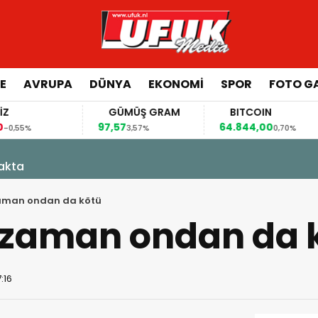
E
AVRUPA
DÜNYA
EKONOMI
SPOR
FOTO GA
GÜMÜŞ GRAM
BITCOIN
GBP/TRY
97,57
64.844,00
64,4492
3,57%
0,70%
0,41
kakta
aman ondan da kötü
 zaman ondan da 
:16