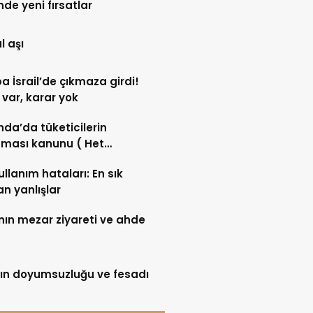
de yeni fırsatlar
l aşı
a İsrail’de çıkmaza girdi!
 var, karar yok
nda’da tüketicilerin
ması kanunu ( Het
umentenrecht )
ullanım hataları: En sık
an yanlışlar
ının mezar ziyareti ve ahde
ın doyumsuzluğu ve fesadı