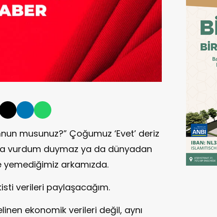
mnun musunuz?” Çoğumuz ‘Evet’ deriz
, ya vurdum duymaz ya da dünyadan
e yemediğimiz arkamızda.
kisti verileri paylaşacağım.
linen ekonomik verileri değil, aynı