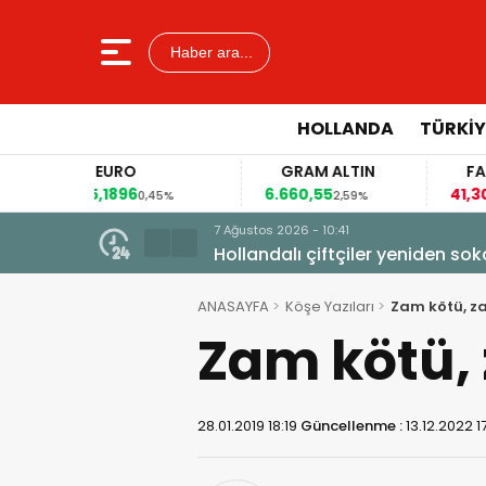
Haber ara...
HOLLANDA
TÜRKIY
O
GRAM ALTIN
FAİZ
6
6.660,55
41,30
0,45%
2,59%
-0,55%
7 Ağustos 2026 - 10:41
Hollandalı çiftçiler yeniden so
ANASAYFA
Köşe Yazıları
Zam kötü, z
Zam kötü,
28.01.2019 18:19
Güncellenme :
13.12.2022 17