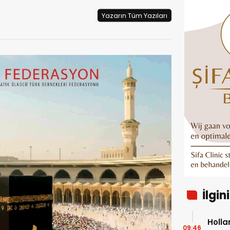
Yazarın Tüm Yazıları
İlgin
Hollanda’ya 
09:46