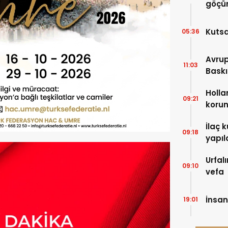
göçün
Kutsa
05:36
Avrup
11:03
Baskı
Holla
09:21
korun
cons
İlaç k
09:18
yapıl
Urfal
09:10
vefa
İnsan
19:01