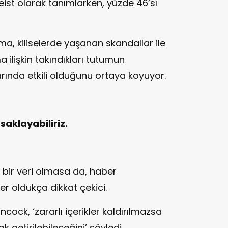
ateist olarak tanımlarken, yüzde 46’sı
rma, kiliselerde yaşanan skandallar ile
ilişkin takındıkları tutumun
rında etkili olduğunu ortaya koyuyor.
saklayabiliriz.
u bir veri olmasa da, haber
r oldukça dikkat çekici.
ncock, ‘zararlı içerikler kaldırılmazsa
 getirilebileceğini’ söyledi.